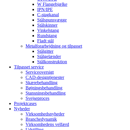
W Flangebjælke
IPN/IPE
C-stagkanal
Stålspunsvægge
Stålskinner
Vinkelstang
Rundstang
Fladt stål
Metalforarbejdning og tilpasset
Stålgitter
Stålgelænder
Stålkonstruktion
Tilpasset service
Serviceoversigt
CAD-designtjenester
Skærebehandling
Bøjningsbehandling
Stansningsbehandling
Svejseproces
Projektcases
Nyheder
Virksomhedsnyheder
Branchedynamik
Virksomhedens velfærd
Udstilling