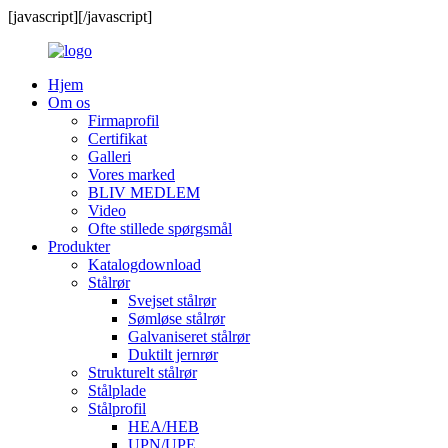
[javascript]
[/javascript]
Hjem
Om os
Firmaprofil
Certifikat
Galleri
Vores marked
BLIV MEDLEM
Video
Ofte stillede spørgsmål
Produkter
Katalogdownload
Stålrør
Svejset stålrør
Sømløse stålrør
Galvaniseret stålrør
Duktilt jernrør
Strukturelt stålrør
Stålplade
Stålprofil
HEA/HEB
UPN/UPE