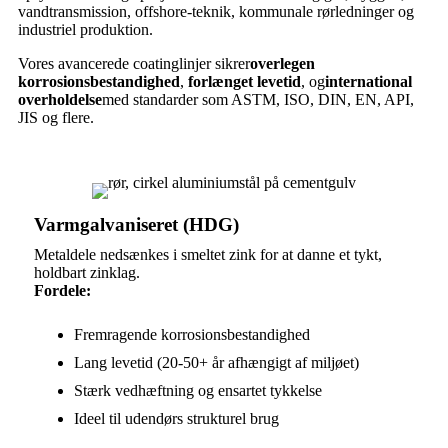
vandtransmission, offshore-teknik, kommunale rørledninger og
industriel produktion.
Vores avancerede coatinglinjer sikrer
overlegen
korrosionsbestandighed
,
forlænget levetid
, og
international
overholdelse
med standarder som ASTM, ISO, DIN, EN, API,
JIS og flere.
Varmgalvaniseret (HDG)
Metaldele nedsænkes i smeltet zink for at danne et tykt,
holdbart zinklag.
Fordele:
Fremragende korrosionsbestandighed
Lang levetid (20-50+ år afhængigt af miljøet)
Stærk vedhæftning og ensartet tykkelse
Ideel til udendørs strukturel brug