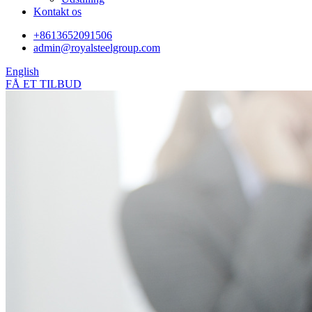
Kontakt os
+8613652091506
admin@royalsteelgroup.com
English
FÅ ET TILBUD