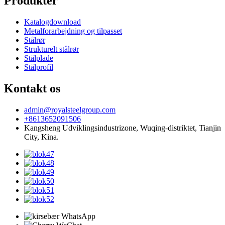
Produkter
Katalogdownload
Metalforarbejdning og tilpasset
Stålrør
Strukturelt stålrør
Stålplade
Stålprofil
Kontakt os
admin@royalsteelgroup.com
+8613652091506
Kangsheng Udviklingsindustrizone, Wuqing-distriktet, Tianjin
City, Kina.