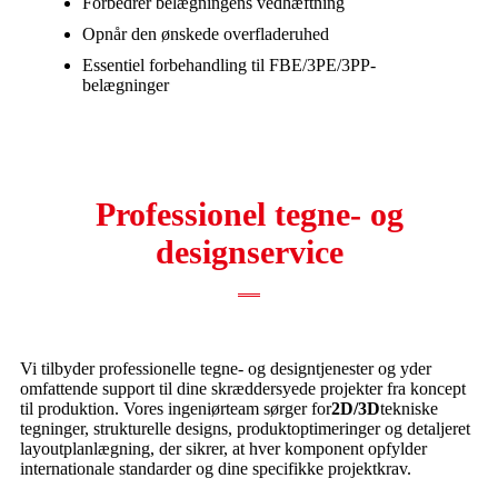
Forbedrer belægningens vedhæftning
Opnår den ønskede overfladeruhed
Essentiel forbehandling til FBE/3PE/3PP-
belægninger
Professionel tegne- og
designservice
Vi tilbyder professionelle tegne- og designtjenester og yder
omfattende support til dine skræddersyede projekter fra koncept
til produktion. Vores ingeniørteam sørger for
2D/3D
tekniske
tegninger, strukturelle designs, produktoptimeringer og detaljeret
layoutplanlægning, der sikrer, at hver komponent opfylder
internationale standarder og dine specifikke projektkrav.