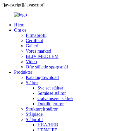
[javascript]
[/javascript]
Hjem
Om os
Firmaprofil
Certifikat
Galleri
Vores marked
BLIV MEDLEM
Video
Ofte stillede spørgsmål
Produkter
Katalogdownload
Stålrør
Svejset stålrør
Sømløse stålrør
Galvaniseret stålrør
Duktilt jernrør
Strukturelt stålrør
Stålplade
Stålprofil
HEA/HEB
UPN/UPE