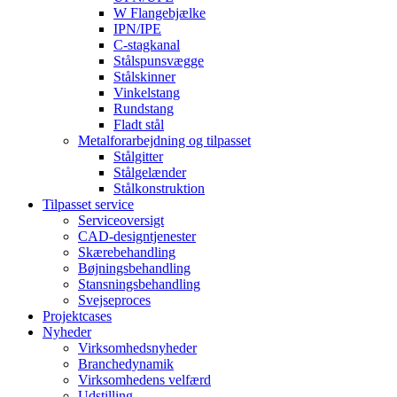
W Flangebjælke
IPN/IPE
C-stagkanal
Stålspunsvægge
Stålskinner
Vinkelstang
Rundstang
Fladt stål
Metalforarbejdning og tilpasset
Stålgitter
Stålgelænder
Stålkonstruktion
Tilpasset service
Serviceoversigt
CAD-designtjenester
Skærebehandling
Bøjningsbehandling
Stansningsbehandling
Svejseproces
Projektcases
Nyheder
Virksomhedsnyheder
Branchedynamik
Virksomhedens velfærd
Udstilling