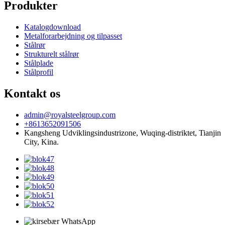
Produkter
Katalogdownload
Metalforarbejdning og tilpasset
Stålrør
Strukturelt stålrør
Stålplade
Stålprofil
Kontakt os
admin@royalsteelgroup.com
+8613652091506
Kangsheng Udviklingsindustrizone, Wuqing-distriktet, Tianjin
City, Kina.