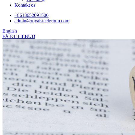
Kontakt os
+8613652091506
admin@royalsteelgroup.com
English
FÅ ET TILBUD