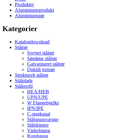
Produkter
Aluminiumsprodukt
Aluminiumsrør
Kategorier
Katalogdownload
Stålrør
Svejset stålrør
Sømløse stålrør
Galvaniseret stålrør
Duktilt jernrør
Strukturelt stålrør
Stålplade
Stålprofil
HEA/HEB
UPN/UPE
W Flangebjælke
IPN/IPE
C-stagkanal
Stålspunsvægge
Stålskinner
Vinkelstang
Rundstang