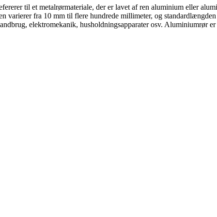
refererer til et metalrørmateriale, der er lavet af ren aluminium eller a
en varierer fra 10 mm til flere hundrede millimeter, og standardlængden
r, landbrug, elektromekanik, husholdningsapparater osv. Aluminiumrør er o