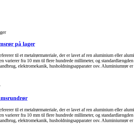
umsrør på lager
refererer til et metalrørmateriale, der er lavet af ren aluminium eller a
en varierer fra 10 mm til flere hundrede millimeter, og standardlængden
r, landbrug, elektromekanik, husholdningsapparater osv. Aluminiumrør er o
iumsrundrør
refererer til et metalrørmateriale, der er lavet af ren aluminium eller a
en varierer fra 10 mm til flere hundrede millimeter, og standardlængden
r, landbrug, elektromekanik, husholdningsapparater osv. Aluminiumrør er o