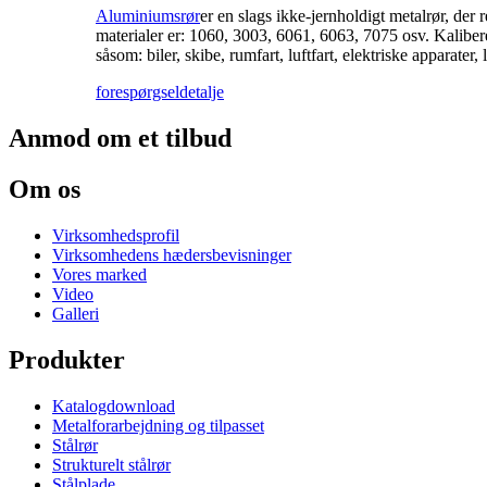
Aluminiumsrør
er en slags ikke-jernholdigt metalrør, der 
materialer er: 1060, 3003, 6061, 6063, 7075 osv. Kaliber
såsom: biler, skibe, rumfart, luftfart, elektriske apparate
forespørgsel
detalje
Anmod om et tilbud
Om os
Virksomhedsprofil
Virksomhedens hædersbevisninger
Vores marked
Video
Galleri
Produkter
Katalogdownload
Metalforarbejdning og tilpasset
Stålrør
Strukturelt stålrør
Stålplade