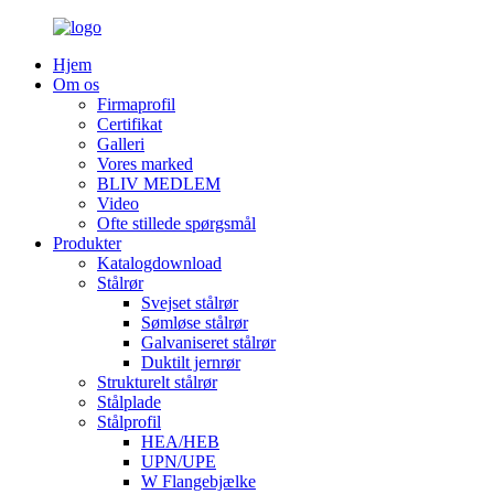
Hjem
Om os
Firmaprofil
Certifikat
Galleri
Vores marked
BLIV MEDLEM
Video
Ofte stillede spørgsmål
Produkter
Katalogdownload
Stålrør
Svejset stålrør
Sømløse stålrør
Galvaniseret stålrør
Duktilt jernrør
Strukturelt stålrør
Stålplade
Stålprofil
HEA/HEB
UPN/UPE
W Flangebjælke