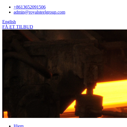
+8613652091506
admin@royalsteelgroup.com
English
FÅ ET TILBUD
Hjem