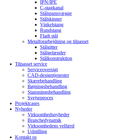
IPN/IPE
C-stagkanal
Stålspunsvægge
Stålskinner
Vinkelstang
Rundstang
Fladt stål
Metalforarbejdning og tilpasset
Stålgitter
Stålgelænder
Stålkonstruktion
Tilpasset service
Serviceoversigt
CAD-designtjenester
Skærebehandling
Bøjningsbehandling
Stansningsbehandling
Svejseproces
Projektcases
Nyheder
Virksomhedsnyheder
Branchedynamik
Virksomhedens velfærd
Udstilling
Kontakt os