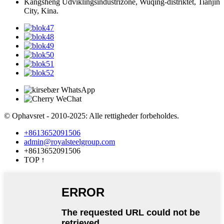
Kangsheng Udviklingsindustrizone, Wuqing-distriktet, Tianjin
City, Kina.
© Ophavsret - 2010-2025: Alle rettigheder forbeholdes.
+8613652091506
admin@royalsteelgroup.com
+8613652091506
TOP
↑