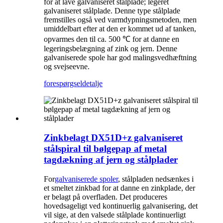
for at lave galvaniseret stålplade; legeret
galvaniseret stålplade. Denne type stålplade
fremstilles også ved varmdypningsmetoden, men
umiddelbart efter at den er kommet ud af tanken,
opvarmes den til ca. 500 ℃ for at danne en
legeringsbelægning af zink og jern. Denne
galvaniserede spole har god malingsvedhæftning
og svejseevne.
forespørgsel
detalje
Zinkbelagt DX51D+z galvaniseret
stålspiral til bølgepap af metal
tagdækning af jern og stålplader
For
galvaniserede spoler
, stålpladen nedsænkes i
et smeltet zinkbad for at danne en zinkplade, der
er belagt på overfladen. Det produceres
hovedsageligt ved kontinuerlig galvanisering, det
vil sige, at den valsede stålplade kontinuerligt