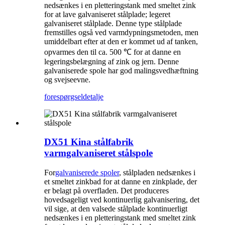
nedsænkes i en pletteringstank med smeltet zink
for at lave galvaniseret stålplade; legeret
galvaniseret stålplade. Denne type stålplade
fremstilles også ved varmdypningsmetoden, men
umiddelbart efter at den er kommet ud af tanken,
opvarmes den til ca. 500 ℃ for at danne en
legeringsbelægning af zink og jern. Denne
galvaniserede spole har god malingsvedhæftning
og svejseevne.
forespørgsel
detalje
DX51 Kina stålfabrik
varmgalvaniseret stålspole
For
galvaniserede spoler
, stålpladen nedsænkes i
et smeltet zinkbad for at danne en zinkplade, der
er belagt på overfladen. Det produceres
hovedsageligt ved kontinuerlig galvanisering, det
vil sige, at den valsede stålplade kontinuerligt
nedsænkes i en pletteringstank med smeltet zink