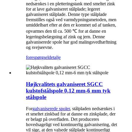
nedsænkes i en pletteringstank med smeltet zink
for at lave galvaniseret stålplade; legeret
galvaniseret stålplade. Denne type stålplade
fremstilles også ved varmdypningsmetoden, men
umiddelbart efter at den er kommet ud af tanken,
opvarmes den til ca. 500 ℃ for at danne en
legeringsbelægning af zink og jern. Denne
galvaniserede spole har god malingsvedhæftning
og svejseevne.
forespørgsel
detalje
Højkvalitets galvaniseret SGCC
kulstofstålspole 0,12 mm-6 mm tyk
stålspole
For
galvaniserede spoler
, stålpladen nedsænkes i
et smeltet zinkbad for at danne en zinkplade, der
er belagt på overfladen. Det produceres
hovedsageligt ved kontinuerlig galvanisering, det
vil sige, at den valsede stålplade kontinuerligt