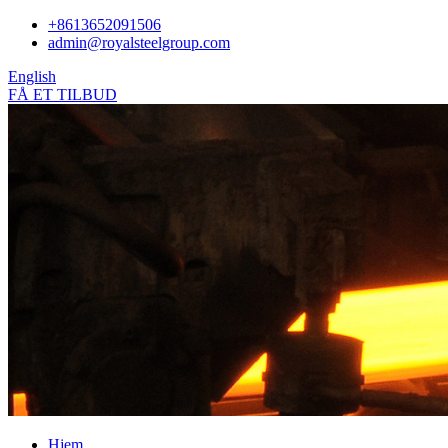
+8613652091506
admin@royalsteelgroup.com
English
FÅ ET TILBUD
Hjem