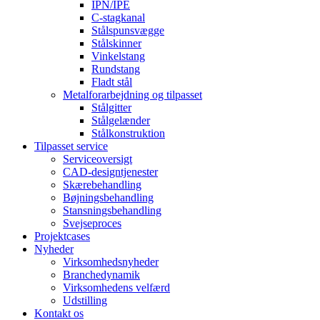
IPN/IPE
C-stagkanal
Stålspunsvægge
Stålskinner
Vinkelstang
Rundstang
Fladt stål
Metalforarbejdning og tilpasset
Stålgitter
Stålgelænder
Stålkonstruktion
Tilpasset service
Serviceoversigt
CAD-designtjenester
Skærebehandling
Bøjningsbehandling
Stansningsbehandling
Svejseproces
Projektcases
Nyheder
Virksomhedsnyheder
Branchedynamik
Virksomhedens velfærd
Udstilling
Kontakt os