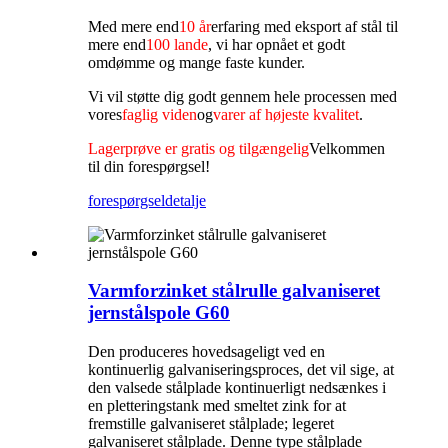
Med mere end
10 år
erfaring med eksport af stål til
mere end
100 lande
, vi har opnået et godt
omdømme og mange faste kunder.
Vi vil støtte dig godt gennem hele processen med
vores
faglig viden
og
varer af højeste kvalitet
.
Lagerprøve er gratis og tilgængelig
Velkommen
til din forespørgsel!
forespørgsel
detalje
Varmforzinket stålrulle galvaniseret
jernstålspole G60
Den produceres hovedsageligt ved en
kontinuerlig galvaniseringsproces, det vil sige, at
den valsede stålplade kontinuerligt nedsænkes i
en pletteringstank med smeltet zink for at
fremstille galvaniseret stålplade; legeret
galvaniseret stålplade. Denne type stålplade