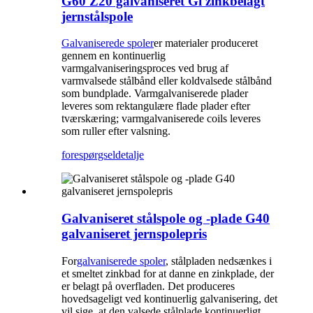
G60 Z20 galvaniseret Gi zinkbelagt
jernstålspole
Galvaniserede spoler
er materialer produceret
gennem en kontinuerlig
varmgalvaniseringsproces ved brug af
varmvalsede stålbånd eller koldvalsede stålbånd
som bundplade. Varmgalvaniserede plader
leveres som rektangulære flade plader efter
tværskæring; varmgalvaniserede coils leveres
som ruller efter valsning.
forespørgsel
detalje
Galvaniseret stålspole og -plade G40
galvaniseret jernspolepris
For
galvaniserede spoler
, stålpladen nedsænkes i
et smeltet zinkbad for at danne en zinkplade, der
er belagt på overfladen. Det produceres
hovedsageligt ved kontinuerlig galvanisering, det
vil sige, at den valsede stålplade kontinuerligt