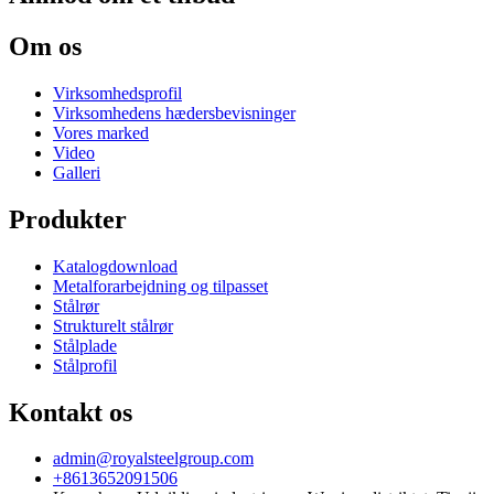
Om os
Virksomhedsprofil
Virksomhedens hædersbevisninger
Vores marked
Video
Galleri
Produkter
Katalogdownload
Metalforarbejdning og tilpasset
Stålrør
Strukturelt stålrør
Stålplade
Stålprofil
Kontakt os
admin@royalsteelgroup.com
+8613652091506