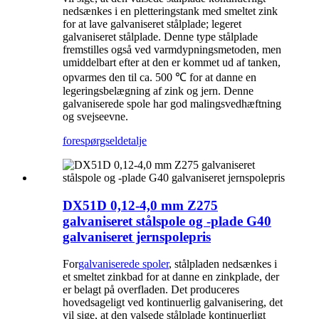
nedsænkes i en pletteringstank med smeltet zink
for at lave galvaniseret stålplade; legeret
galvaniseret stålplade. Denne type stålplade
fremstilles også ved varmdypningsmetoden, men
umiddelbart efter at den er kommet ud af tanken,
opvarmes den til ca. 500 ℃ for at danne en
legeringsbelægning af zink og jern. Denne
galvaniserede spole har god malingsvedhæftning
og svejseevne.
forespørgsel
detalje
DX51D 0,12-4,0 mm Z275
galvaniseret stålspole og -plade G40
galvaniseret jernspolepris
For
galvaniserede spoler
, stålpladen nedsænkes i
et smeltet zinkbad for at danne en zinkplade, der
er belagt på overfladen. Det produceres
hovedsageligt ved kontinuerlig galvanisering, det
vil sige, at den valsede stålplade kontinuerligt