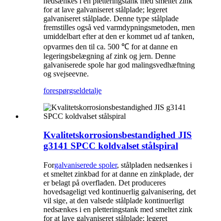
nedsænkes i en pletteringstank med smeltet zink
for at lave galvaniseret stålplade; legeret
galvaniseret stålplade. Denne type stålplade
fremstilles også ved varmdypningsmetoden, men
umiddelbart efter at den er kommet ud af tanken,
opvarmes den til ca. 500 ℃ for at danne en
legeringsbelægning af zink og jern. Denne
galvaniserede spole har god malingsvedhæftning
og svejseevne.
forespørgsel
detalje
Kvalitetskorrosionsbestandighed JIS
g3141 SPCC koldvalset stålspiral
For
galvaniserede spoler
, stålpladen nedsænkes i
et smeltet zinkbad for at danne en zinkplade, der
er belagt på overfladen. Det produceres
hovedsageligt ved kontinuerlig galvanisering, det
vil sige, at den valsede stålplade kontinuerligt
nedsænkes i en pletteringstank med smeltet zink
for at lave galvaniseret stålplade; legeret