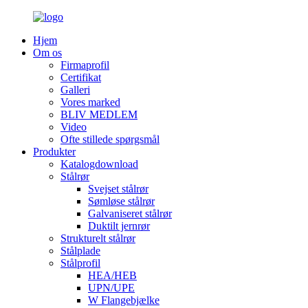
Hjem
Om os
Firmaprofil
Certifikat
Galleri
Vores marked
BLIV MEDLEM
Video
Ofte stillede spørgsmål
Produkter
Katalogdownload
Stålrør
Svejset stålrør
Sømløse stålrør
Galvaniseret stålrør
Duktilt jernrør
Strukturelt stålrør
Stålplade
Stålprofil
HEA/HEB
UPN/UPE
W Flangebjælke