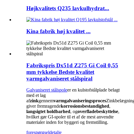
Højkvalitets Q235 lavkulhydrat...
Kina fabrik høj kvalitet ...
Fabrikspris Dx51d Z275 Gi Coil 0,55
mm tykkelse Bedste kvalitet
varmgalvaniseret stålspiral
Galvaniseret stålspole
er en kulstofstålplade belagt
med et lag
af
zink
gennem
varmgalvaniseringsproces
Zinkbelægnin
giver fremragende
korrosionsbestandighed
,
langsigtet holdbarhed
, og
overfladebeskyttelse
,
hvilket gør GI-spoler til et af de mest anvendte
materialer inden for byggeri og fremstilling.
forespørgsel
detalje