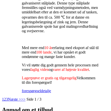
galvaniseret stålplade. Denne type stålplade
fremstilles også ved varmdypningsmetoden, men
umiddelbart efter at den er kommet ud af tanken,
opvarmes den til ca. 500 ℃ for at danne en
legeringsbelægning af zink og jern. Denne
galvaniserede spole har god malingsvedhæftning
og svejseevne.
Med mere end
10 år
erfaring med eksport af stål til
mere end
100 lande
, vi har opnået et godt
omdømme og mange faste kunder.
Vi vil støtte dig godt gennem hele processen med
vores
faglig viden
og
varer af højeste kvalitet
.
Lagerprøve er gratis og tilgængelig
Velkommen
til din forespørgsel!
forespørgsel
detalje
1
2
3
Næste >
>>
Side 1 / 3
Anmod om et tilbud