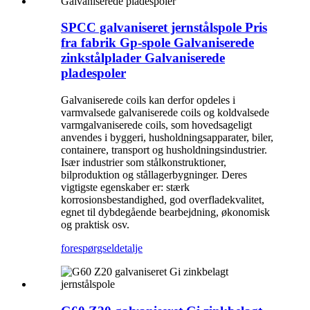
SPCC galvaniseret jernstålspole Pris
fra fabrik Gp-spole Galvaniserede
zinkstålplader Galvaniserede
pladespoler
Galvaniserede coils kan derfor opdeles i
varmvalsede galvaniserede coils og koldvalsede
varmgalvaniserede coils, som hovedsageligt
anvendes i byggeri, husholdningsapparater, biler,
containere, transport og husholdningsindustrier.
Især industrier som stålkonstruktioner,
bilproduktion og stållagerbygninger. Deres
vigtigste egenskaber er: stærk
korrosionsbestandighed, god overfladekvalitet,
egnet til dybdegående bearbejdning, økonomisk
og praktisk osv.
forespørgsel
detalje