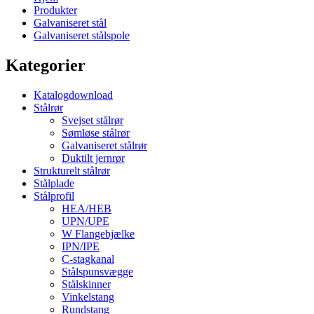
Produkter
Galvaniseret stål
Galvaniseret stålspole
Kategorier
Katalogdownload
Stålrør
Svejset stålrør
Sømløse stålrør
Galvaniseret stålrør
Duktilt jernrør
Strukturelt stålrør
Stålplade
Stålprofil
HEA/HEB
UPN/UPE
W Flangebjælke
IPN/IPE
C-stagkanal
Stålspunsvægge
Stålskinner
Vinkelstang
Rundstang