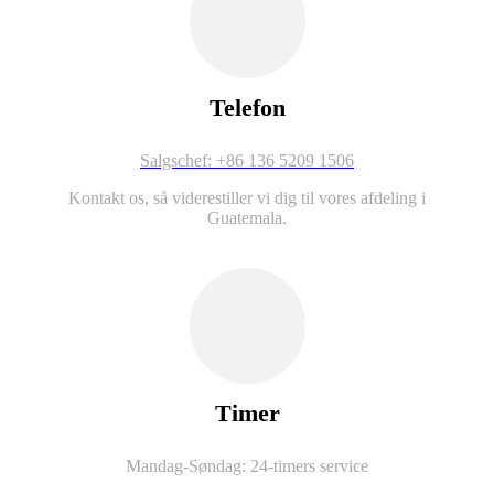
Telefon
Salgschef: +86 136 5209 1506
Kontakt os, så viderestiller vi dig til vores afdeling i
Guatemala.
Timer
Mandag-
Søndag: 24-timers service