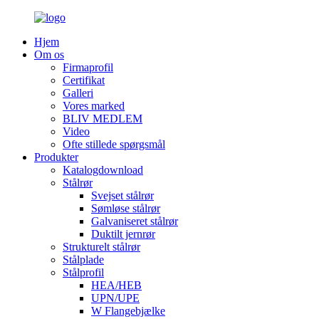
Hjem
Om os
Firmaprofil
Certifikat
Galleri
Vores marked
BLIV MEDLEM
Video
Ofte stillede spørgsmål
Produkter
Katalogdownload
Stålrør
Svejset stålrør
Sømløse stålrør
Galvaniseret stålrør
Duktilt jernrør
Strukturelt stålrør
Stålplade
Stålprofil
HEA/HEB
UPN/UPE
W Flangebjælke