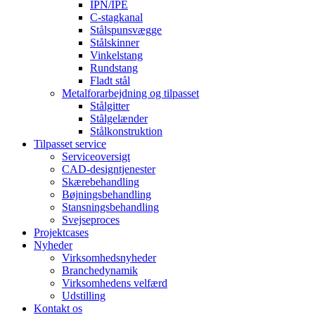
IPN/IPE
C-stagkanal
Stålspunsvægge
Stålskinner
Vinkelstang
Rundstang
Fladt stål
Metalforarbejdning og tilpasset
Stålgitter
Stålgelænder
Stålkonstruktion
Tilpasset service
Serviceoversigt
CAD-designtjenester
Skærebehandling
Bøjningsbehandling
Stansningsbehandling
Svejseproces
Projektcases
Nyheder
Virksomhedsnyheder
Branchedynamik
Virksomhedens velfærd
Udstilling
Kontakt os