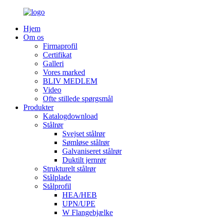
Hjem
Om os
Firmaprofil
Certifikat
Galleri
Vores marked
BLIV MEDLEM
Video
Ofte stillede spørgsmål
Produkter
Katalogdownload
Stålrør
Svejset stålrør
Sømløse stålrør
Galvaniseret stålrør
Duktilt jernrør
Strukturelt stålrør
Stålplade
Stålprofil
HEA/HEB
UPN/UPE
W Flangebjælke