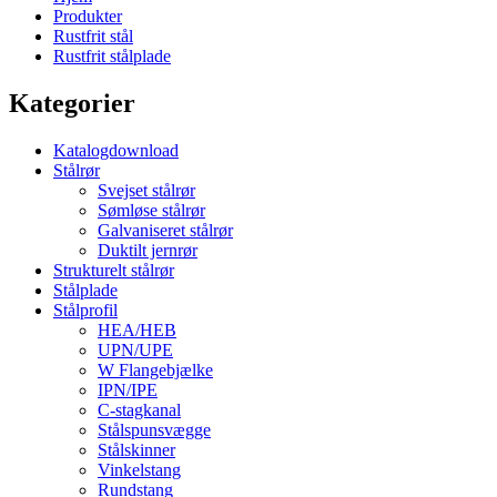
Produkter
Rustfrit stål
Rustfrit stålplade
Kategorier
Katalogdownload
Stålrør
Svejset stålrør
Sømløse stålrør
Galvaniseret stålrør
Duktilt jernrør
Strukturelt stålrør
Stålplade
Stålprofil
HEA/HEB
UPN/UPE
W Flangebjælke
IPN/IPE
C-stagkanal
Stålspunsvægge
Stålskinner
Vinkelstang
Rundstang