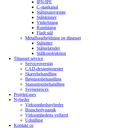
IPN/IPE
C-stagkanal
Stålspunsvægge
Stålskinner
Vinkelstang
Rundstang
Fladt stål
Metalforarbejdning og tilpasset
Stålgitter
Stålgelænder
Stålkonstruktion
Tilpasset service
Serviceoversigt
CAD-designtjenester
Skærebehandling
Bøjningsbehandling
Stansningsbehandling
Svejseproces
Projektcases
Nyheder
Virksomhedsnyheder
Branchedynamik
Virksomhedens velfærd
Udstilling
Kontakt os