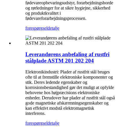
fødevareopbevaringsudstyr, forarbejdningsborde
og rørledninger for at sikre hygiejne, sikkerhed
og produktkvalitet i
fødevareforarbejdningsprocessen.
forespørgsel
detalje
Leverandørens anbefaling af rustfri
stålplade ASTM 201 202 204
Elektronikindustri: Plader af rustfrit stål bruges
ofte til at fremstille elektroniske komponenter og
stik. Deres ledende egenskaber og
korrosionsbestandighed gør det muligt at opfylde
behovene hos højpræcisions elektroniske
enheder. Derudover har plader af rustfrit stål også
gode magnetiske afskærmningsegenskaber og
kan effektivt modstå elektromagnetisk
interferens.
forespørgsel
detalje