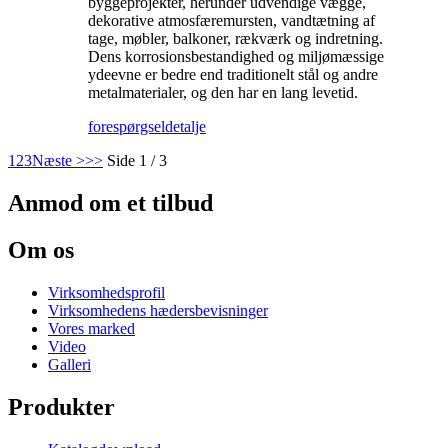
byggeprojekter, herunder udvendige vægge,
dekorative atmosfæremursten, vandtætning af
tage, møbler, balkoner, rækværk og indretning.
Dens korrosionsbestandighed og miljømæssige
ydeevne er bedre end traditionelt stål og andre
metalmaterialer, og den har en lang levetid.
forespørgsel
detalje
1
2
3
Næste >
>>
Side 1 / 3
Anmod om et tilbud
Om os
Virksomhedsprofil
Virksomhedens hædersbevisninger
Vores marked
Video
Galleri
Produkter