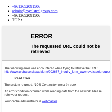
+8613652091506
admin@royalsteelgroup.com
+8613652091506
TOP
↑