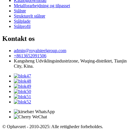
Katalogdownload
Metalforarbejdning og tilpasset
Stålrør
Strukturelt stålrør
Stålplade
Stålprofil
Kontakt os
admin@royalsteelgroup.com
+8613652091506
Kangsheng Udviklingsindustrizone, Wuqing-distriktet, Tianjin
City, Kina.
© Ophavsret - 2010-2025: Alle rettigheder forbeholdes.