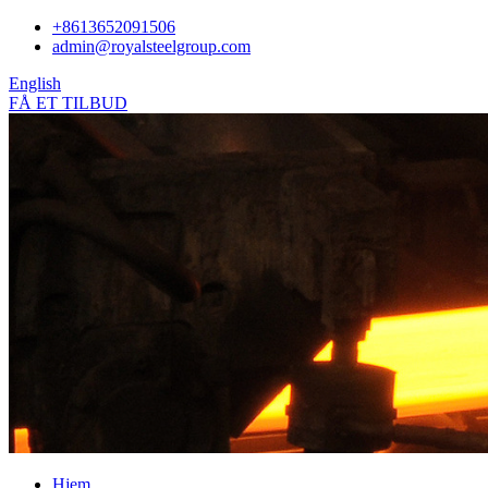
+8613652091506
admin@royalsteelgroup.com
English
FÅ ET TILBUD
Hjem