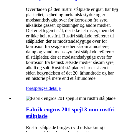
Overfladen på den rustfri stålplade er glat, har høj
plasticitet, sejhed og mekanisk styrke og er
modstandsdygtig over for korrosion fra syre,
alkaliske gasser, opløsninger og andre medier.
Det er et legeret stål, der ikke let ruster, men det
er ikke helt rustfrit. Rustfri stålplade refererer til
stålplader, der er modstandsdygtige over for
korrosion fra svage medier såsom atmosfære,
damp og vand, mens syrefast stålplade refererer
til stålplader, der er modstandsdygtige over for
korrosion fra kemisk ætsede medier såsom syre,
alkali og salt. Rustfri stålplader har eksisteret
siden begyndelsen af ​​det 20. århundrede og har
en historie på mere end et århundrede.
forespørgsel
detalje
Fabrik engros 201 spejl 3 mm rustfri
stålplade
Rustfri stålplade bruges i vid udstrækning i