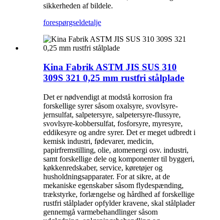
sikkerheden af ​​bildele.
forespørgsel
detalje
Kina Fabrik ASTM JIS SUS 310
309S 321 0,25 mm rustfri stålplade
Det er nødvendigt at modstå korrosion fra
forskellige syrer såsom oxalsyre, svovlsyre-
jernsulfat, salpetersyre, salpetersyre-flussyre,
svovlsyre-kobbersulfat, fosforsyre, myresyre,
eddikesyre og andre syrer. Det er meget udbredt i
kemisk industri, fødevarer, medicin,
papirfremstilling, olie, atomenergi osv. industri,
samt forskellige dele og komponenter til byggeri,
køkkenredskaber, service, køretøjer og
husholdningsapparater. For at sikre, at de
mekaniske egenskaber såsom flydespænding,
trækstyrke, forlængelse og hårdhed af forskellige
rustfri stålplader opfylder kravene, skal stålplader
gennemgå varmebehandlinger såsom